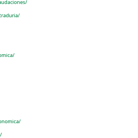
audaciones/
traduria/
omica/
conomica/
/