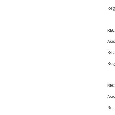
Reg
REC
Asi
Rec
Reg
REC
Asi
Rec