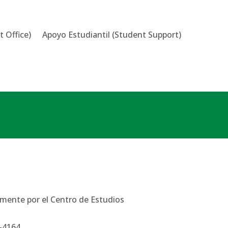
A
DIRECTORIO
t Office)
Apoyo Estudiantil
(Student Support)
lmente por el Centro de Estudios
-4164.