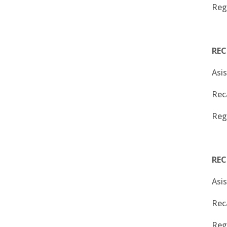
Reg
RE
Asi
Rec
Reg
REC
Asi
Rec
Reg