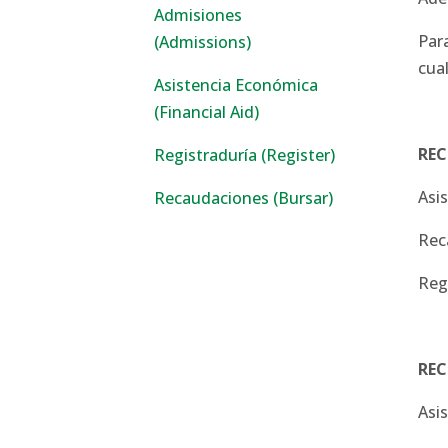
Admisiones
Par
(Admissions)
cua
Asistencia Económica
(Financial Aid)
REC
Registraduría (Register)
Asi
Recaudaciones (Bursar)
Rec
Reg
REC
Asi