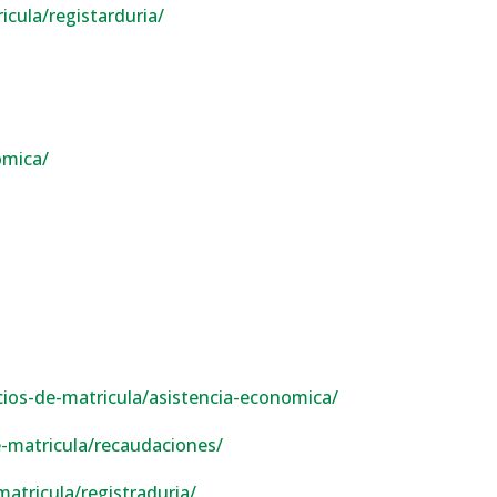
cula/registarduria/
omica/
icios-de-matricula/asistencia-economica/
e-matricula/recaudaciones/
matricula/registraduria/