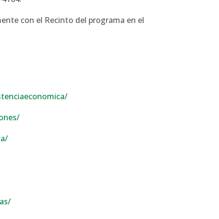
mente con el Recinto del programa en el
istenciaeconomica/
iones/
ia/
as/