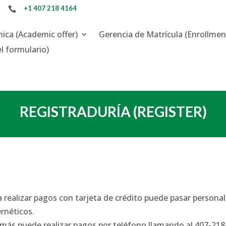
COSTOS
EDUCACIÓN A DISTANCI
+1 407 218 4164

mica
(Academic offer)
Gerencia de Matrícula
(Enrollmen
el formulario)
REGISTRADURÍA (REGISTER)
a realizar pagos con tarjeta de crédito puede pasar persona
ernéticos.
más puede realizar pagos por teléfono llamando al 407-218