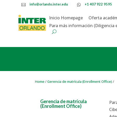
info@orlando.inter.edu
+1 407 922 9595


Inicio
Homepage
Oferta acadé
Para más información
(Diligencia 
Home
/
Gerencia de matrícula (Enrollment Office)
/
Gerencia de matrícula
Par
(Enrollment Office)
Cib
Ade