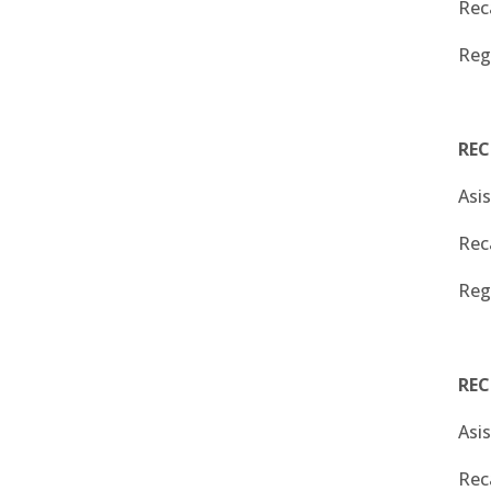
Rec
Reg
REC
Asi
Rec
Reg
RE
Asi
Rec