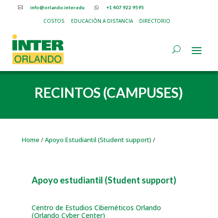
info@orlando.inter.edu
+1 407 922 9595


COSTOS
EDUCACIÓN A DISTANCIA
DIRECTORIO
RECINTOS (CAMPUSES)
Home
/
Apoyo Estudiantil (Student support)
/
Apoyo estudiantil (Student support)
Centro de Estudios Cibernéticos Orlando
(Orlando Cyber Center)